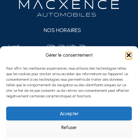
NOS HORAIRES
Lundi
08h–12h / 14h–18h
Mardi
08h–12h / 14h–18h
Gérer le consentement
Mercredi
08h–12h / 14h–18h
Jeudi
08h–12h / 14h–18h
Pour offrir les meilleures expériences, nous utilisons des technologies telles
que les cookies pour stocker et/ou accéder aux informations sur l'appareil. Le
Vendredi
08h–12h / 14h–17h
consentement à ces technologies nous permettra de traiter des données
Samedi
Fermé
telles que le comportement de navigation ou des identifiants uniques sur ce
Dimanche
Fermé
site. Le fait de ne pas consentir ou de retirer son consentement peut affecter
négativement certaines caractéristiques et fonctions.
NOUS CONTACTER
Accepter
Refuser
Pornichet et Saint-Nazaire
02 40 11 15 28