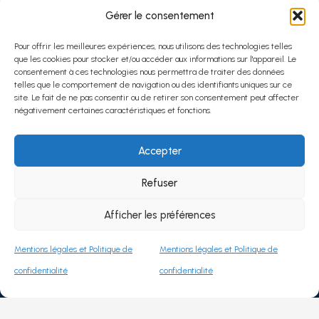
Gérer le consentement
Pour offrir les meilleures expériences, nous utilisons des technologies telles
que les cookies pour stocker et/ou accéder aux informations sur l'appareil. Le
consentement à ces technologies nous permettra de traiter des données
telles que le comportement de navigation ou des identifiants uniques sur ce
site. Le fait de ne pas consentir ou de retirer son consentement peut affecter
négativement certaines caractéristiques et fonctions.
Accepter
Refuser
NOS HORAIRES
Afficher les préférences
Lundi
08h–12h / 14h–18h
Mardi
08h–12h / 14h–18h
Mentions légales et Politique de
Mentions légales et Politique de
Mercredi
08h–12h / 14h–18h
confidentialité
confidentialité
Jeudi
08h–12h / 14h–18h
Vendredi
08h–12h / 14h–17h
Samedi
Fermé